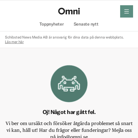
meny
Hem
Toppnyheter
Senaste nytt
Schibsted News Media AB är ansvarig för dina data på denna webbplats.
Läs mer här
Oj! Något har gått fel.
Vi ber om ursäkt och försöker åtgärda problemet så snart
vi kan, håll ut! Har du frågor eller funderingar? Mejla oss
på info@omni.se