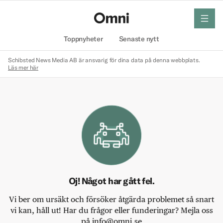
meny
Hem
Toppnyheter
Senaste nytt
Schibsted News Media AB är ansvarig för dina data på denna webbplats.
Läs mer här
Oj! Något har gått fel.
Vi ber om ursäkt och försöker åtgärda problemet så snart
vi kan, håll ut! Har du frågor eller funderingar? Mejla oss
på info@omni.se