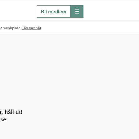
Bli medlem
meny
na webbplats.
Läs mer här
 håll ut!
.se