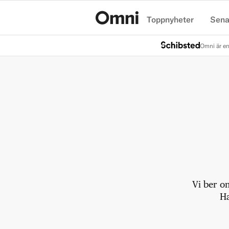
Toppnyheter
Sena
Hem
Omni är en
Vi ber o
Ha