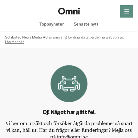
meny
Hem
Toppnyheter
Senaste nytt
Schibsted News Media AB är ansvarig för dina data på denna webbplats.
Läs mer här
Oj! Något har gått fel.
Vi ber om ursäkt och försöker åtgärda problemet så snart
vi kan, håll ut! Har du frågor eller funderingar? Mejla oss
på info@omni.se