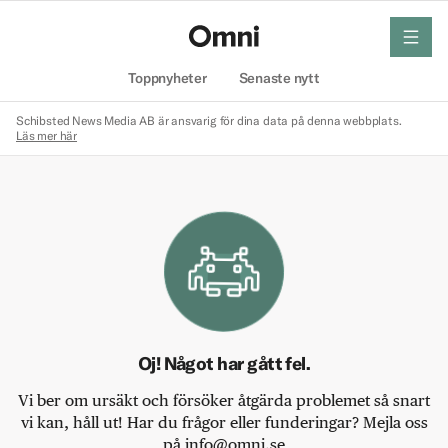
meny
Hem
Toppnyheter
Senaste nytt
Schibsted News Media AB är ansvarig för dina data på denna webbplats.
Läs mer här
Oj! Något har gått fel.
Vi ber om ursäkt och försöker åtgärda problemet så snart
vi kan, håll ut! Har du frågor eller funderingar? Mejla oss
på info@omni.se