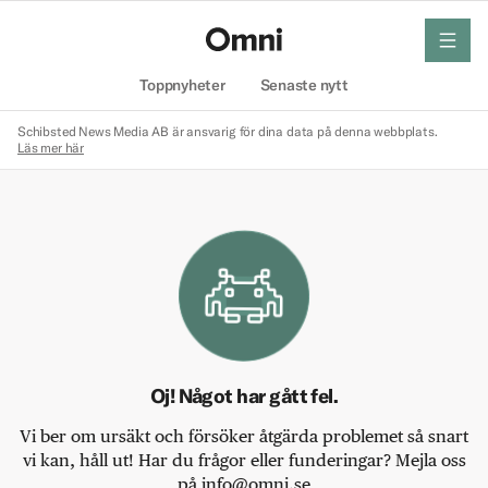
meny
Hem
Toppnyheter
Senaste nytt
Schibsted News Media AB är ansvarig för dina data på denna webbplats.
Läs mer här
Oj! Något har gått fel.
Vi ber om ursäkt och försöker åtgärda problemet så snart
vi kan, håll ut! Har du frågor eller funderingar? Mejla oss
på info@omni.se