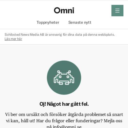
meny
Hem
Toppnyheter
Senaste nytt
Schibsted News Media AB är ansvarig för dina data på denna webbplats.
Läs mer här
Oj! Något har gått fel.
Vi ber om ursäkt och försöker åtgärda problemet så snart
vi kan, håll ut! Har du frågor eller funderingar? Mejla oss
på info@omni.se