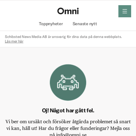
meny
Hem
Toppnyheter
Senaste nytt
Schibsted News Media AB är ansvarig för dina data på denna webbplats.
Läs mer här
Oj! Något har gått fel.
Vi ber om ursäkt och försöker åtgärda problemet så snart
vi kan, håll ut! Har du frågor eller funderingar? Mejla oss
på info@omni.se