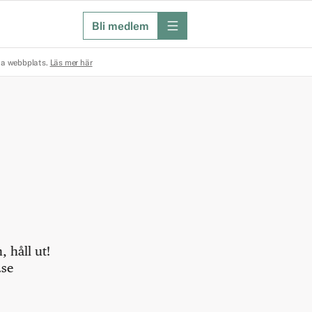
Bli medlem
meny
na webbplats.
Läs mer här
 håll ut!
.se