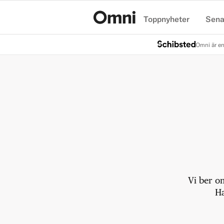
Toppnyheter
Sena
Hem
Omni är en
Vi ber o
Ha