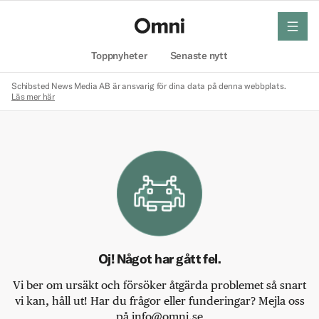
meny
Hem
Toppnyheter
Senaste nytt
Schibsted News Media AB är ansvarig för dina data på denna webbplats.
Läs mer här
Oj! Något har gått fel.
Vi ber om ursäkt och försöker åtgärda problemet så snart
vi kan, håll ut! Har du frågor eller funderingar? Mejla oss
på info@omni.se