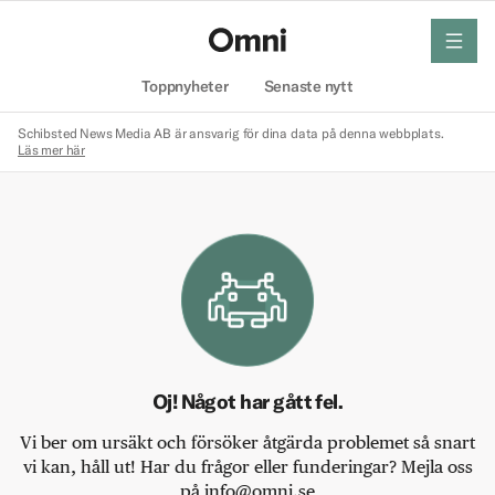
meny
Hem
Toppnyheter
Senaste nytt
Schibsted News Media AB är ansvarig för dina data på denna webbplats.
Läs mer här
Oj! Något har gått fel.
Vi ber om ursäkt och försöker åtgärda problemet så snart
vi kan, håll ut! Har du frågor eller funderingar? Mejla oss
på info@omni.se