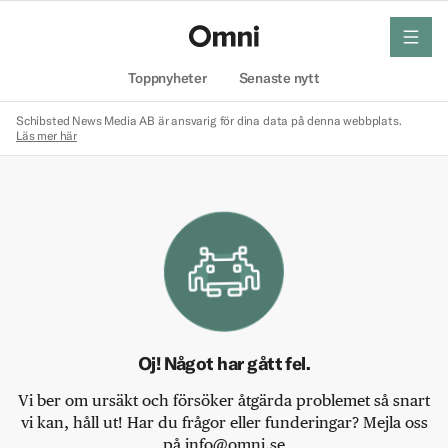
meny
Hem
Toppnyheter
Senaste nytt
Schibsted News Media AB är ansvarig för dina data på denna webbplats.
Läs mer här
Oj! Något har gått fel.
Vi ber om ursäkt och försöker åtgärda problemet så snart
vi kan, håll ut! Har du frågor eller funderingar? Mejla oss
på info@omni.se