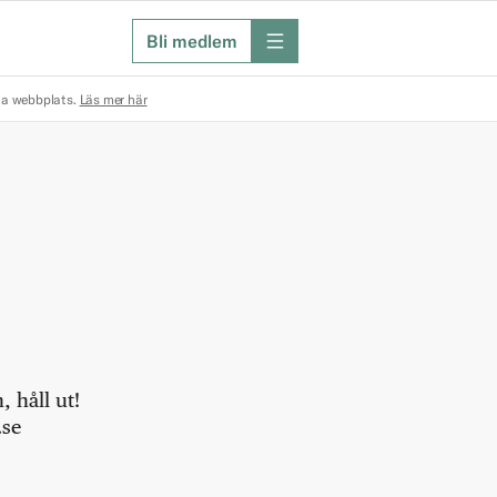
Bli medlem
meny
na webbplats.
Läs mer här
 håll ut!
.se