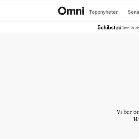
Toppnyheter
Sena
Hem
Omni är en
Vi ber o
Ha