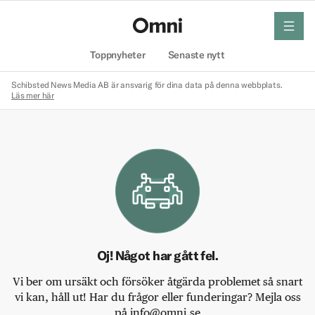
meny
Hem
Toppnyheter
Senaste nytt
Schibsted News Media AB är ansvarig för dina data på denna webbplats.
Läs mer här
Oj! Något har gått fel.
Vi ber om ursäkt och försöker åtgärda problemet så snart
vi kan, håll ut! Har du frågor eller funderingar? Mejla oss
på info@omni.se