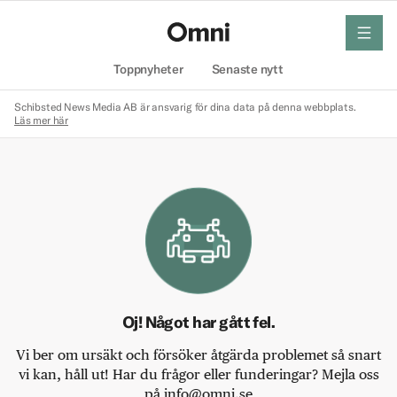
meny
Hem
Toppnyheter
Senaste nytt
Schibsted News Media AB är ansvarig för dina data på denna webbplats.
Läs mer här
Oj! Något har gått fel.
Vi ber om ursäkt och försöker åtgärda problemet så snart
vi kan, håll ut! Har du frågor eller funderingar? Mejla oss
på info@omni.se