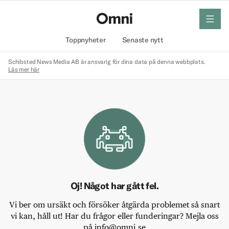
meny
Hem
Toppnyheter
Senaste nytt
Schibsted News Media AB är ansvarig för dina data på denna webbplats.
Läs mer här
Oj! Något har gått fel.
Vi ber om ursäkt och försöker åtgärda problemet så snart
vi kan, håll ut! Har du frågor eller funderingar? Mejla oss
på info@omni.se