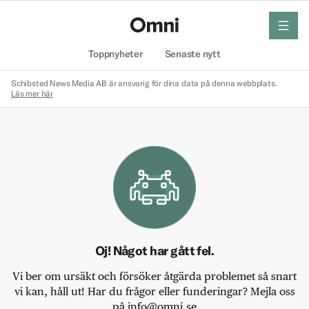
meny
Hem
Toppnyheter
Senaste nytt
Schibsted News Media AB är ansvarig för dina data på denna webbplats.
Läs mer här
Oj! Något har gått fel.
Vi ber om ursäkt och försöker åtgärda problemet så snart
vi kan, håll ut! Har du frågor eller funderingar? Mejla oss
på info@omni.se