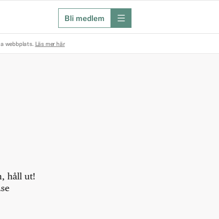
Bli medlem
meny
na webbplats.
Läs mer här
 håll ut!
.se