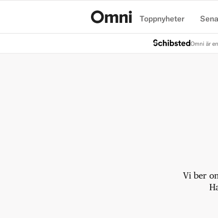
Toppnyheter
Sena
Hem
Omni är en
Vi ber o
Ha