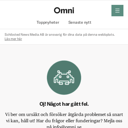
meny
Hem
Toppnyheter
Senaste nytt
Schibsted News Media AB är ansvarig för dina data på denna webbplats.
Läs mer här
Oj! Något har gått fel.
Vi ber om ursäkt och försöker åtgärda problemet så snart
vi kan, håll ut! Har du frågor eller funderingar? Mejla oss
på info@omni.se