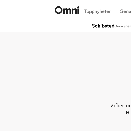
Toppnyheter
Sena
Hem
Omni är en
Vi ber o
Ha