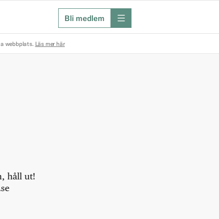
Bli medlem
meny
na webbplats.
Läs mer här
 håll ut!
.se