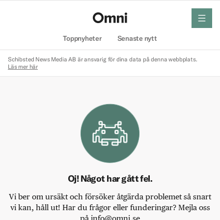
meny
Hem
Toppnyheter
Senaste nytt
Schibsted News Media AB är ansvarig för dina data på denna webbplats.
Läs mer här
Oj! Något har gått fel.
Vi ber om ursäkt och försöker åtgärda problemet så snart
vi kan, håll ut! Har du frågor eller funderingar? Mejla oss
på info@omni.se