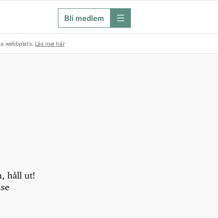
Bli medlem
meny
na webbplats.
Läs mer här
 håll ut!
.se