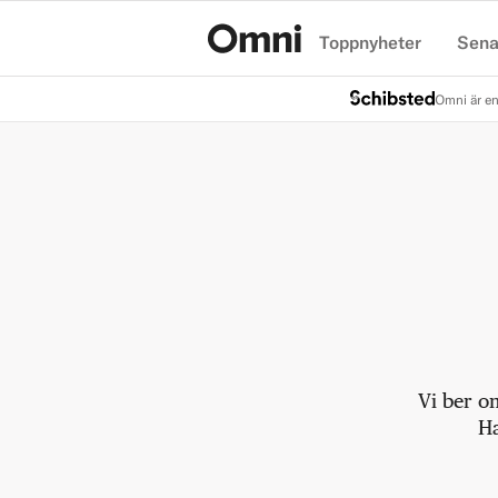
Toppnyheter
Sena
Hem
Omni är en
Vi ber o
Ha