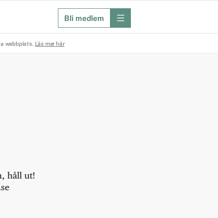
Bli medlem
meny
na webbplats.
Läs mer här
 håll ut!
.se