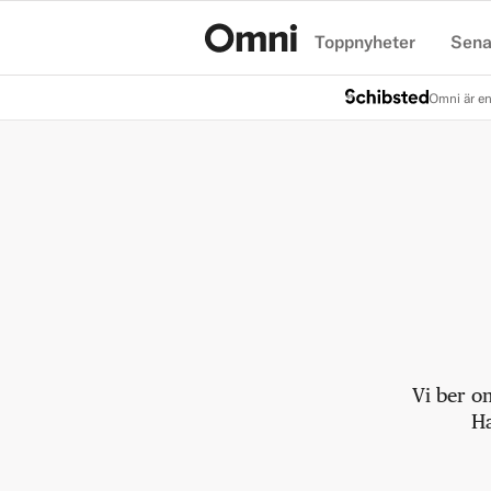
Toppnyheter
Sena
Hem
Omni är en
Vi ber o
Ha