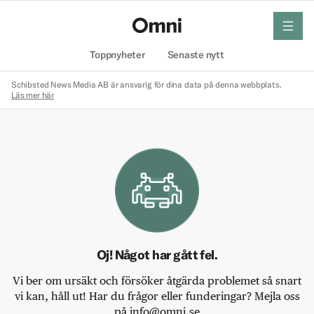
meny
Hem
Toppnyheter
Senaste nytt
Schibsted News Media AB är ansvarig för dina data på denna webbplats.
Läs mer här
Oj! Något har gått fel.
Vi ber om ursäkt och försöker åtgärda problemet så snart
vi kan, håll ut! Har du frågor eller funderingar? Mejla oss
på info@omni.se