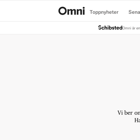
Toppnyheter
Sena
Hem
Omni är en
Vi ber o
Ha