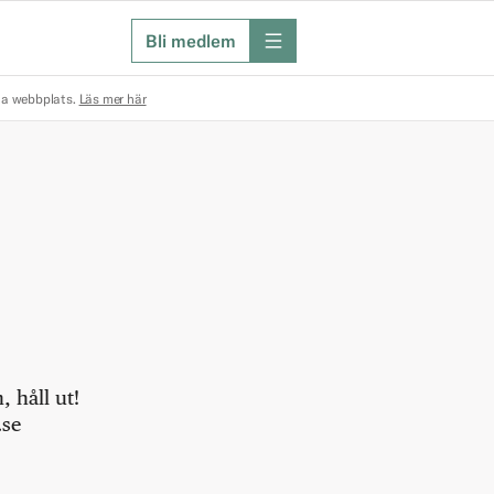
Bli medlem
meny
na webbplats.
Läs mer här
 håll ut!
.se