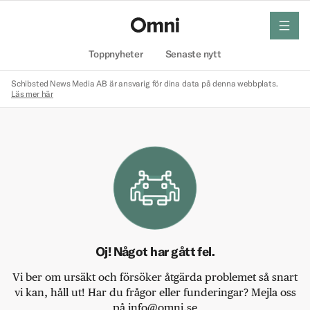
meny
Hem
Toppnyheter
Senaste nytt
Schibsted News Media AB är ansvarig för dina data på denna webbplats.
Läs mer här
Oj! Något har gått fel.
Vi ber om ursäkt och försöker åtgärda problemet så snart
vi kan, håll ut! Har du frågor eller funderingar? Mejla oss
på info@omni.se