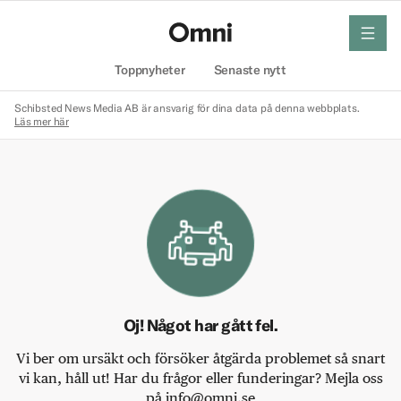
meny
Hem
Toppnyheter
Senaste nytt
Schibsted News Media AB är ansvarig för dina data på denna webbplats.
Läs mer här
Oj! Något har gått fel.
Vi ber om ursäkt och försöker åtgärda problemet så snart
vi kan, håll ut! Har du frågor eller funderingar? Mejla oss
på info@omni.se