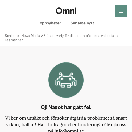
meny
Hem
Toppnyheter
Senaste nytt
Schibsted News Media AB är ansvarig för dina data på denna webbplats.
Läs mer här
Oj! Något har gått fel.
Vi ber om ursäkt och försöker åtgärda problemet så snart
vi kan, håll ut! Har du frågor eller funderingar? Mejla oss
på info@omni.se