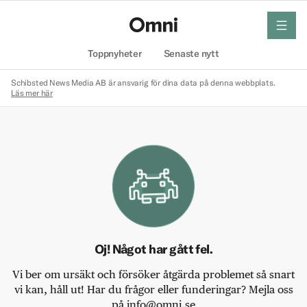
meny
Hem
Toppnyheter
Senaste nytt
Schibsted News Media AB är ansvarig för dina data på denna webbplats.
Läs mer här
Oj! Något har gått fel.
Vi ber om ursäkt och försöker åtgärda problemet så snart
vi kan, håll ut! Har du frågor eller funderingar? Mejla oss
på info@omni.se