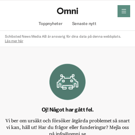
meny
Hem
Toppnyheter
Senaste nytt
Schibsted News Media AB är ansvarig för dina data på denna webbplats.
Läs mer här
Oj! Något har gått fel.
Vi ber om ursäkt och försöker åtgärda problemet så snart
vi kan, håll ut! Har du frågor eller funderingar? Mejla oss
på info@omni.se