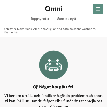
meny
Hem
Toppnyheter
Senaste nytt
Schibsted News Media AB är ansvarig för dina data på denna webbplats.
Läs mer här
Oj! Något har gått fel.
Vi ber om ursäkt och försöker åtgärda problemet så snart
vi kan, håll ut! Har du frågor eller funderingar? Mejla oss
på info@omni.se