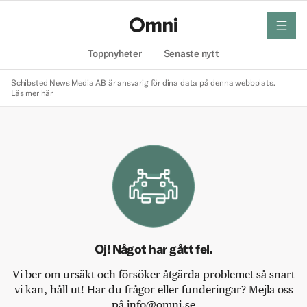
meny
Hem
Toppnyheter
Senaste nytt
Schibsted News Media AB är ansvarig för dina data på denna webbplats.
Läs mer här
Oj! Något har gått fel.
Vi ber om ursäkt och försöker åtgärda problemet så snart
vi kan, håll ut! Har du frågor eller funderingar? Mejla oss
på info@omni.se