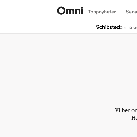
Toppnyheter
Sena
Hem
Omni är en
Vi ber o
Ha