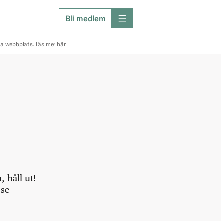
Bli medlem
meny
na webbplats.
Läs mer här
 håll ut!
.se