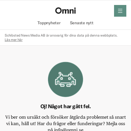
meny
Hem
Toppnyheter
Senaste nytt
Schibsted News Media AB är ansvarig för dina data på denna webbplats.
Läs mer här
Oj! Något har gått fel.
Vi ber om ursäkt och försöker åtgärda problemet så snart
vi kan, håll ut! Har du frågor eller funderingar? Mejla oss
på info@omni.se