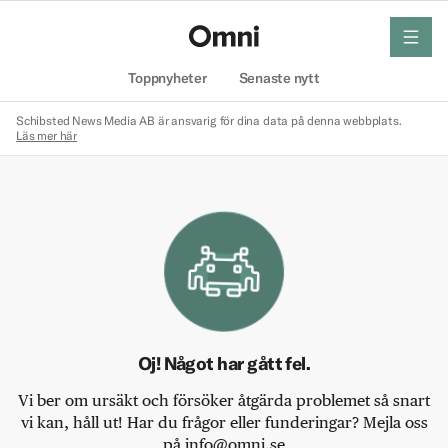
meny
Hem
Toppnyheter
Senaste nytt
Schibsted News Media AB är ansvarig för dina data på denna webbplats.
Läs mer här
Oj! Något har gått fel.
Vi ber om ursäkt och försöker åtgärda problemet så snart
vi kan, håll ut! Har du frågor eller funderingar? Mejla oss
på info@omni.se