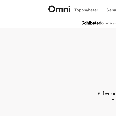
Toppnyheter
Sena
Hem
Omni är en
Vi ber o
Ha