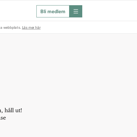
Bli medlem
meny
na webbplats.
Läs mer här
 håll ut!
.se