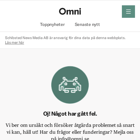
meny
Hem
Toppnyheter
Senaste nytt
Schibsted News Media AB är ansvarig för dina data på denna webbplats.
Läs mer här
Oj! Något har gått fel.
Vi ber om ursäkt och försöker åtgärda problemet så snart
vi kan, håll ut! Har du frågor eller funderingar? Mejla oss
på info@omni.se