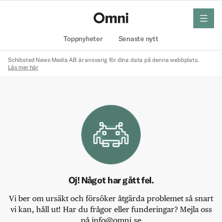
meny
Hem
Toppnyheter
Senaste nytt
Schibsted News Media AB är ansvarig för dina data på denna webbplats.
Läs mer här
Oj! Något har gått fel.
Vi ber om ursäkt och försöker åtgärda problemet så snart
vi kan, håll ut! Har du frågor eller funderingar? Mejla oss
på info@omni.se