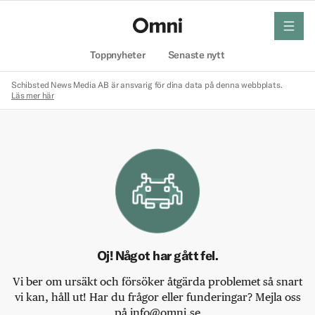
meny
Hem
Toppnyheter
Senaste nytt
Schibsted News Media AB är ansvarig för dina data på denna webbplats.
Läs mer här
Oj! Något har gått fel.
Vi ber om ursäkt och försöker åtgärda problemet så snart
vi kan, håll ut! Har du frågor eller funderingar? Mejla oss
på info@omni.se