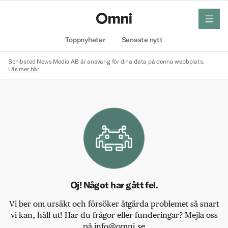
meny
Hem
Toppnyheter
Senaste nytt
Schibsted News Media AB är ansvarig för dina data på denna webbplats.
Läs mer här
Oj! Något har gått fel.
Vi ber om ursäkt och försöker åtgärda problemet så snart
vi kan, håll ut! Har du frågor eller funderingar? Mejla oss
på info@omni.se