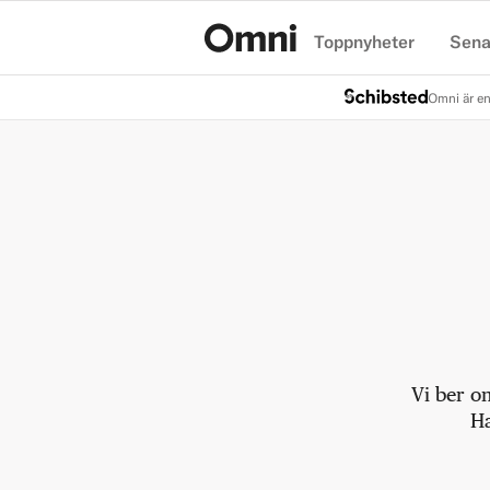
Toppnyheter
Sena
Hem
Omni är en
Vi ber o
Ha