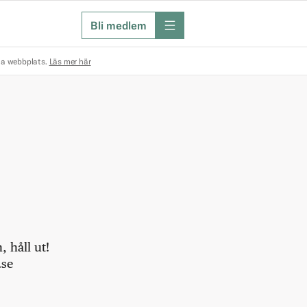
Bli medlem
meny
na webbplats.
Läs mer här
 håll ut!
.se