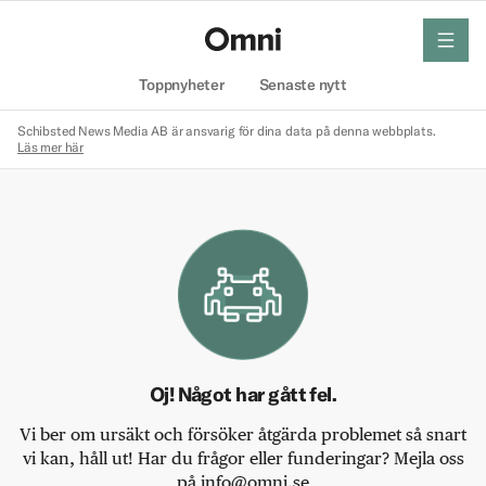
meny
Hem
Toppnyheter
Senaste nytt
Schibsted News Media AB är ansvarig för dina data på denna webbplats.
Läs mer här
Oj! Något har gått fel.
Vi ber om ursäkt och försöker åtgärda problemet så snart
vi kan, håll ut! Har du frågor eller funderingar? Mejla oss
på info@omni.se