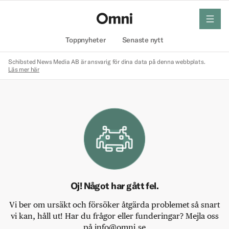
meny
Hem
Toppnyheter
Senaste nytt
Schibsted News Media AB är ansvarig för dina data på denna webbplats.
Läs mer här
Oj! Något har gått fel.
Vi ber om ursäkt och försöker åtgärda problemet så snart
vi kan, håll ut! Har du frågor eller funderingar? Mejla oss
på info@omni.se