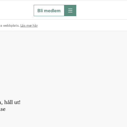
Bli medlem
meny
na webbplats.
Läs mer här
 håll ut!
.se