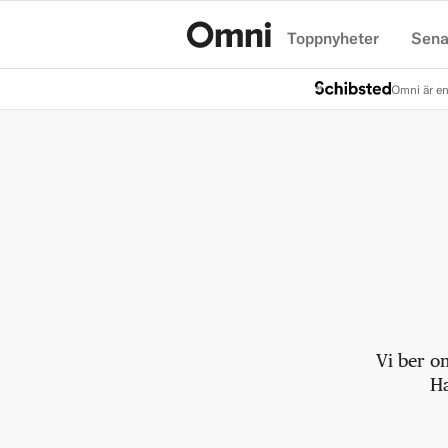
Toppnyheter
Sena
Hem
Omni är en
Vi ber o
Ha