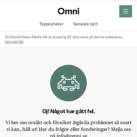
meny
Hem
Toppnyheter
Senaste nytt
Schibsted News Media AB är ansvarig för dina data på denna webbplats.
Läs mer här
Oj! Något har gått fel.
Vi ber om ursäkt och försöker åtgärda problemet så snart
vi kan, håll ut! Har du frågor eller funderingar? Mejla oss
på info@omni.se