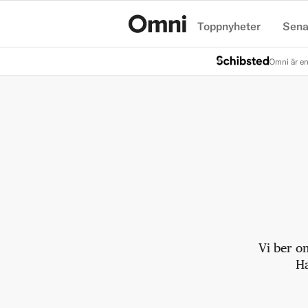
Toppnyheter
Sena
Hem
Omni är en
Vi ber o
Ha