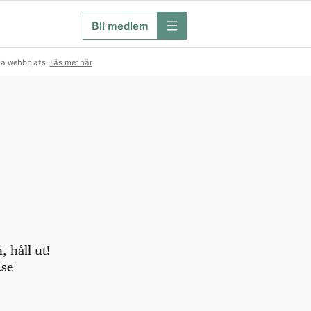
Bli medlem
meny
na webbplats.
Läs mer här
 håll ut!
.se