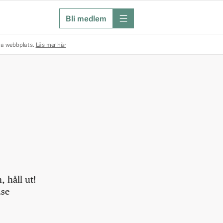
Bli medlem
meny
na webbplats.
Läs mer här
 håll ut!
.se