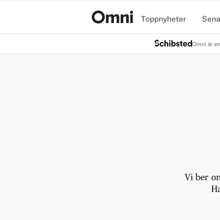
Toppnyheter
Sena
Hem
Omni är en
Vi ber o
Ha