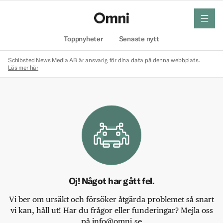
meny
Hem
Toppnyheter
Senaste nytt
Schibsted News Media AB är ansvarig för dina data på denna webbplats.
Läs mer här
Oj! Något har gått fel.
Vi ber om ursäkt och försöker åtgärda problemet så snart
vi kan, håll ut! Har du frågor eller funderingar? Mejla oss
på info@omni.se