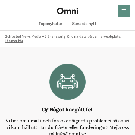
meny
Hem
Toppnyheter
Senaste nytt
Schibsted News Media AB är ansvarig för dina data på denna webbplats.
Läs mer här
Oj! Något har gått fel.
Vi ber om ursäkt och försöker åtgärda problemet så snart
vi kan, håll ut! Har du frågor eller funderingar? Mejla oss
på info@omni.se