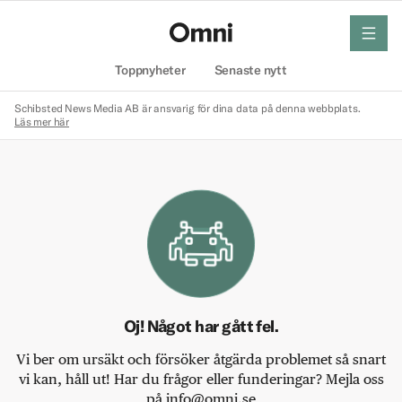
meny
Hem
Toppnyheter
Senaste nytt
Schibsted News Media AB är ansvarig för dina data på denna webbplats.
Läs mer här
Oj! Något har gått fel.
Vi ber om ursäkt och försöker åtgärda problemet så snart
vi kan, håll ut! Har du frågor eller funderingar? Mejla oss
på info@omni.se